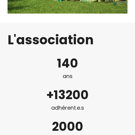
L'association
140
ans
+
13200
adhérent.e.s
2000