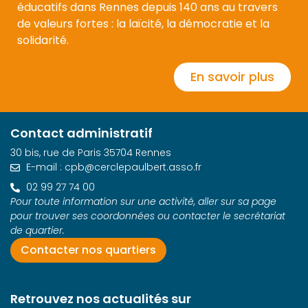
éducatifs dans Rennes depuis 140 ans au travers
de valeurs fortes : la laïcité, la démocratie et la
solidarité.
En savoir plus
Contact administratif
30 bis, rue de Paris 35704 Rennes
E-mail : cpb@cerclepaulbert.asso.fr
02 99 27 74 00
Pour toute information sur une activité, aller sur sa page
pour trouver ses coordonnées ou contacter le secrétariat
de quartier.
Contacter nos quartiers
Retrouvez nos actualités sur