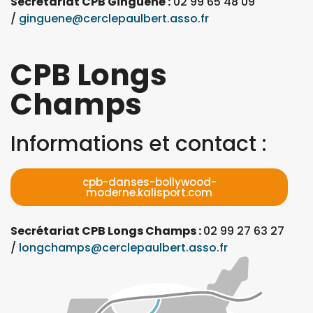
Secrétariat CPB Ginguené :
02 99 65 48 09
/
ginguene@cerclepaulbert.asso.fr
CPB Longs
Champs
Informations et contact :
cpb-danses-bollywood-
moderne.kalisport.com
Secrétariat CPB Longs Champs :
02 99 27 63 27
/
longchamps@cerclepaulbert.asso.fr