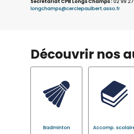
Secrétariat CPB Longs Champs :
02 99 27
longchamps@cerclepaulbert.asso.fr
Découvrir nos a
Badminton
Accomp. scolair