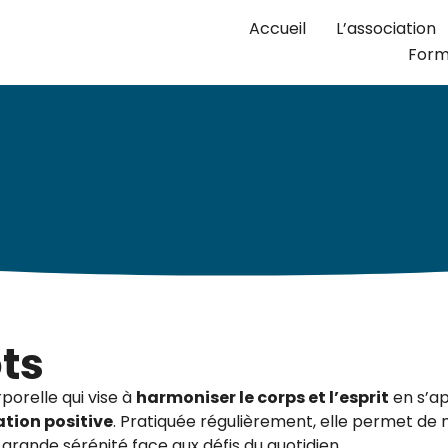
Accueil
L’association
Form
ts
orelle qui vise à
harmoniser le corps et l’esprit
en s’a
ation positive
. Pratiquée régulièrement, elle permet de m
grande sérénité face aux défis du quotidien.