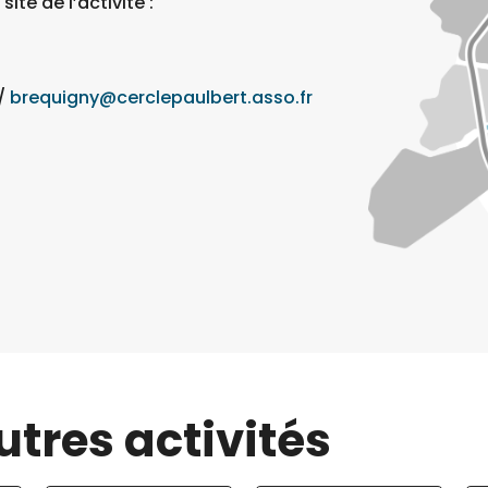
ite de l’activité :
 /
brequigny@cerclepaulbert.asso.fr
utres activités