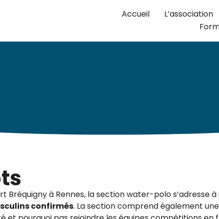
Accueil
L’association
Form
ts
rt Bréquigny à Rennes, la section water-polo s’adresse à 
sculins confirmés
. La section comprend également une é
té et pourquoi pas rejoindre les équipes compétitions en 