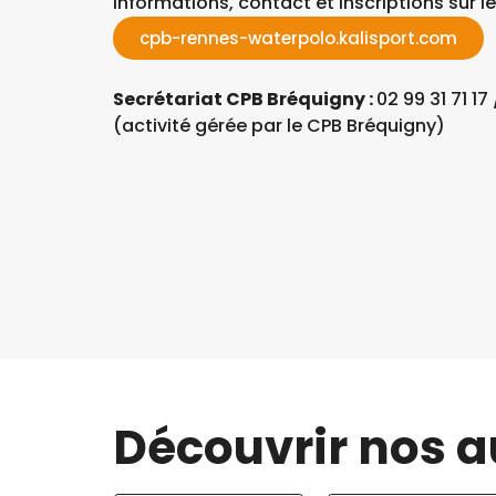
Informations, contact et inscriptions sur le s
cpb-rennes-waterpolo.kalisport.com
Secrétariat CPB Bréquigny :
02 99 31 71 17
(activité gérée par le CPB Bréquigny)
Découvrir nos a