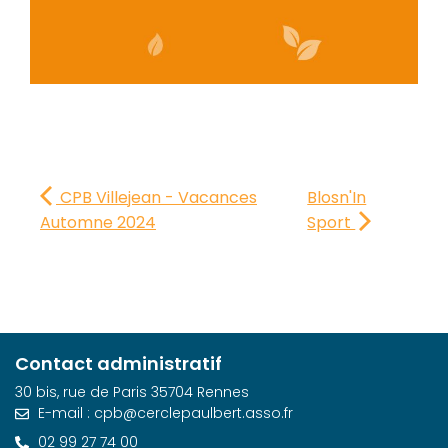
CPB Villejean - Vacances
Blosn'In
Automne 2024
Sport
Contact administratif
30 bis, rue de Paris 35704 Rennes
E-mail : cpb@cerclepaulbert.asso.fr
02 99 27 74 00