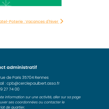
tel-Poterie : Vacances d'hiver
ct administratif
 rue de Paris 35704 Rennes
il : cpb@cerclepaulbert.asso.fr
9 27 74 00
te information sur une activité, aller sur sa page
ouver ses coordonnées ou contacter le
iat de quartier.