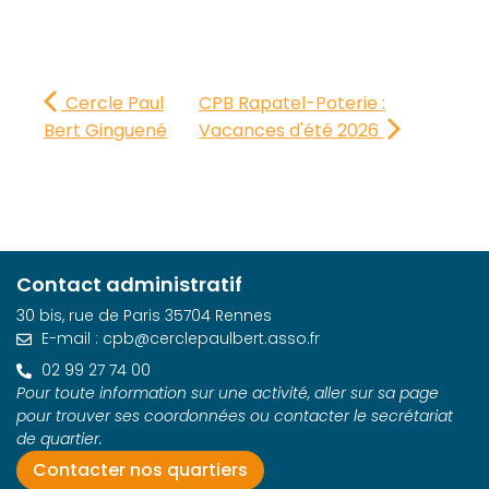
Cercle Paul
CPB Rapatel-Poterie :
Bert Ginguené
Vacances d'été 2026
Contact administratif
30 bis, rue de Paris 35704 Rennes
E-mail : cpb@cerclepaulbert.asso.fr
02 99 27 74 00
Pour toute information sur une activité, aller sur sa page
pour trouver ses coordonnées ou contacter le secrétariat
de quartier.
Contacter nos quartiers