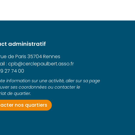
ct administratif
 rue de Paris 35704 Rennes
il : cpb@cerclepaulbert.asso.fr
9 27 74 00
te information sur une activité, aller sur sa page
ouver ses coordonnées ou contacter le
iat de quartier.
acter nos quartiers