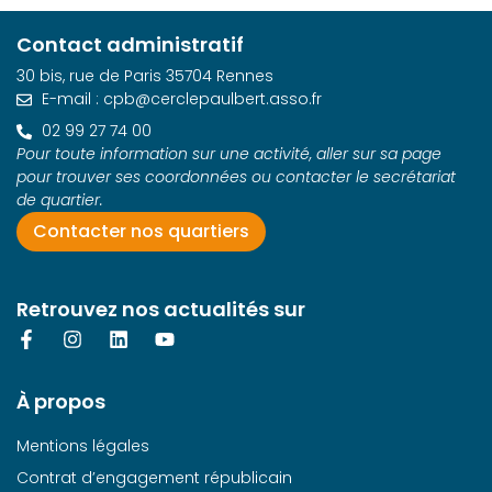
t
s
Contact administratif
i
É
30 bis, rue de Paris 35704 Rennes
o
v
E-mail : cpb@cerclepaulbert.asso.fr
n
02 99 27 74 00
è
d
Pour toute information sur une activité, aller sur sa page
n
pour trouver ses coordonnées ou contacter le secrétariat
e
de quartier.
e
v
Contacter nos quartiers
m
u
e
e
Retrouvez nos actualités sur
s
n
É
t
v
À propos
è
n
Mentions légales
e
Contrat d’engagement républicain