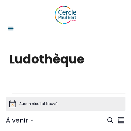
Ludothèque
Aucun résultat trouvé.
N
o
t
R
N
À venir
i
R
R
c
e
e
S
a
e
é