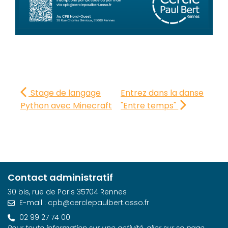
Stage de langage
Entrez dans la danse
Python avec Minecraft
"Entre temps"
Contact administratif
30 bis, rue de Paris 35704 Rennes
E-mail : cpb@cerclepaulbert.asso.fr
02 99 27 74 00