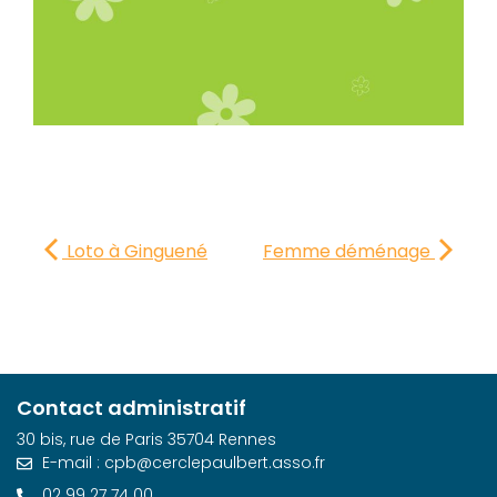
Loto à Ginguené
Femme déménage
Contact administratif
30 bis, rue de Paris 35704 Rennes
E-mail : cpb@cerclepaulbert.asso.fr
02 99 27 74 00