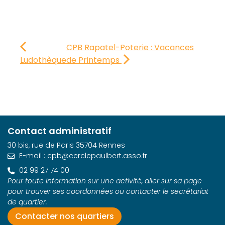
CPB Rapatel-Poterie : Vacances
Ludothèque
de Printemps
Contact administratif
30 bis, rue de Paris 35704 Rennes
E-mail : cpb@cerclepaulbert.asso.fr
02 99 27 74 00
Pour toute information sur une activité, aller sur sa page
pour trouver ses coordonnées ou contacter le secrétariat
de quartier.
Contacter nos quartiers