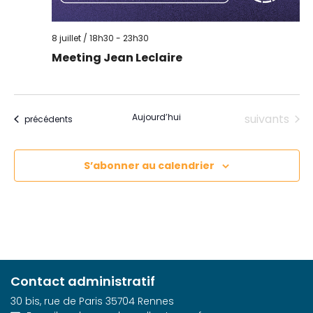
8 juillet / 18h30
-
23h30
Meeting Jean Leclaire
Évènements
Aujourd’hui
suivants
Évènements
précédents
S’abonner au calendrier
Contact administratif
30 bis, rue de Paris 35704 Rennes