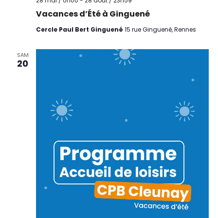
28 mai / 0h00
-
28 août / 23h59
Vacances d’Été à Ginguené
Cercle Paul Bert Ginguené
15 rue Ginguené, Rennes
SAM
20