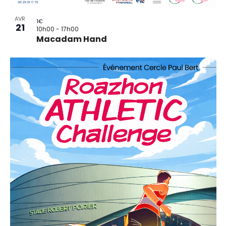
AVR
1€
21
10h00
-
17h00
Macadam Hand