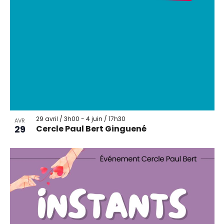
29 avril / 3h00
-
4 juin / 17h30
AVR
29
Cercle Paul Bert Ginguené