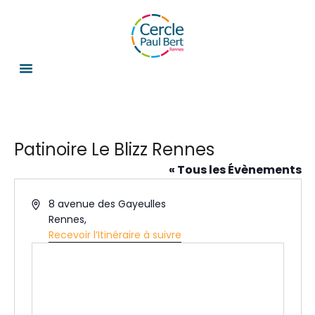
Patinoire Le Blizz Rennes
« Tous les Évènements
A
8 avenue des Gayeulles
d
Rennes
,
r
Recevoir l’Itinéraire à suivre
e
s
s
e