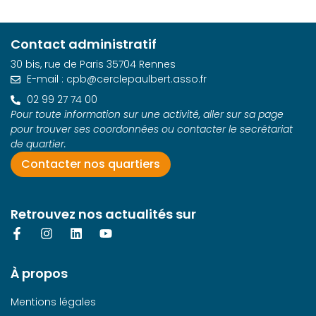
n
e
z
Contact administratif
u
30 bis, rue de Paris 35704 Rennes
n
E-mail : cpb@cerclepaulbert.asso.fr
e
02 99 27 74 00
d
Pour toute information sur une activité, aller sur sa page
a
pour trouver ses coordonnées ou contacter le secrétariat
t
de quartier.
e
Contacter nos quartiers
.
Retrouvez nos actualités sur
À propos
Mentions légales