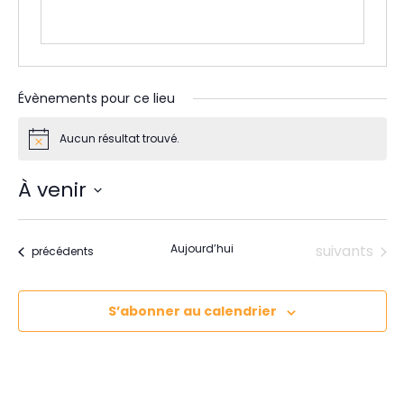
Évènements pour ce lieu
Aucun résultat trouvé.
N
o
t
À venir
i
c
S
e
é
Évènements
Aujourd’hui
suivants
Évènements
précédents
l
e
c
S’abonner au calendrier
t
i
o
n