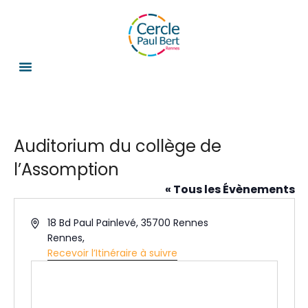
Auditorium du collège de
l’Assomption
« Tous les Évènements
A
18 Bd Paul Painlevé, 35700 Rennes
d
Rennes
,
r
Recevoir l’Itinéraire à suivre
e
s
s