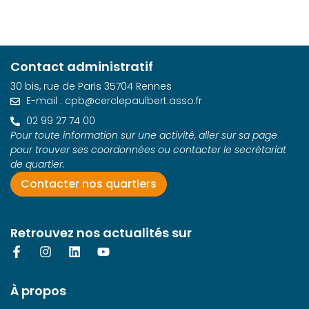
n
n
e
z
Contact administratif
u
30 bis, rue de Paris 35704 Rennes
n
E-mail : cpb@cerclepaulbert.asso.fr
e
02 99 27 74 00
d
Pour toute information sur une activité, aller sur sa page
a
pour trouver ses coordonnées ou contacter le secrétariat
t
de quartier.
e
Contacter nos quartiers
.
Retrouvez nos actualités sur
À propos