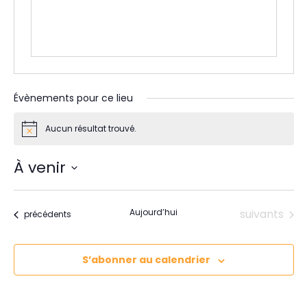
e
Évènements pour ce lieu
Aucun résultat trouvé.
N
o
t
À venir
i
c
S
e
é
Évènements
Aujourd’hui
suivants
Évènements
précédents
l
e
c
S’abonner au calendrier
t
i
o