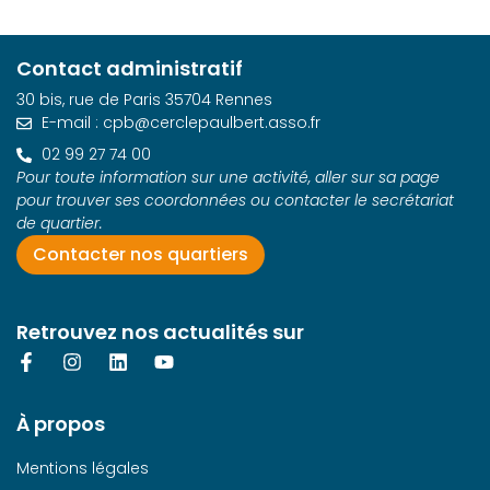
n
e
z
Contact administratif
u
30 bis, rue de Paris 35704 Rennes
n
E-mail : cpb@cerclepaulbert.asso.fr
e
02 99 27 74 00
d
Pour toute information sur une activité, aller sur sa page
a
pour trouver ses coordonnées ou contacter le secrétariat
t
de quartier.
e
Contacter nos quartiers
.
Retrouvez nos actualités sur
À propos
Mentions légales