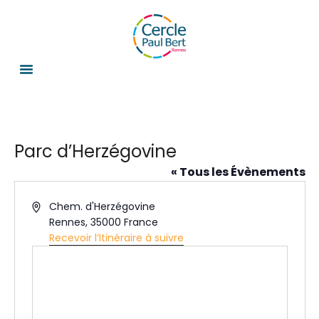
Parc d’Herzégovine
« Tous les Évènements
A
Chem. d'Herzégovine
d
Rennes
,
35000
France
r
Recevoir l’Itinéraire à suivre
e
s
s
e