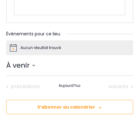
Évènements pour ce lieu
Aucun résultat trouvé.
N
o
t
À venir
i
c
S
e
é
Évènements
Évènements
précédents
Aujourd’hui
suivants
l
e
c
S’abonner au calendrier
t
i
o
n