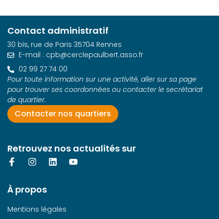
n
e
z
Contact administratif
u
30 bis, rue de Paris 35704 Rennes
n
E-mail : cpb@cerclepaulbert.asso.fr
e
02 99 27 74 00
d
Pour toute information sur une activité, aller sur sa page
a
pour trouver ses coordonnées ou contacter le secrétariat
t
de quartier.
e
Contacter nos quartiers
.
Retrouvez nos actualités sur
À propos
Mentions légales