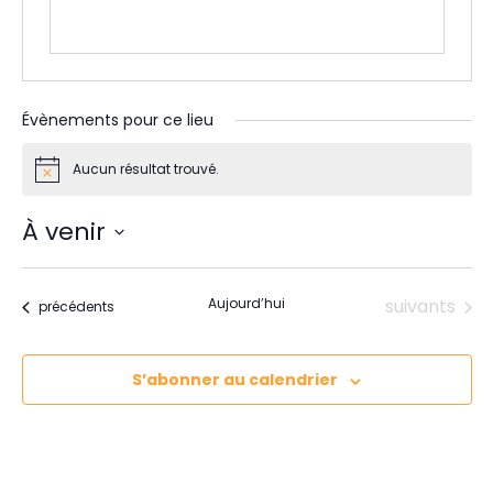
Évènements pour ce lieu
Aucun résultat trouvé.
N
o
t
À venir
i
c
S
e
é
Évènements
Aujourd’hui
suivants
Évènements
précédents
l
e
c
S’abonner au calendrier
t
i
o
n