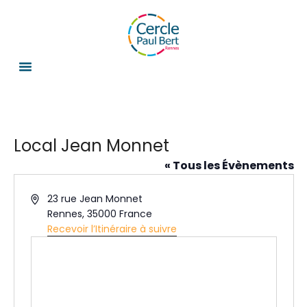
Local Jean Monnet
« Tous les Évènements
A
23 rue Jean Monnet
d
Rennes
,
35000
France
r
Recevoir l’Itinéraire à suivre
e
s
s
e