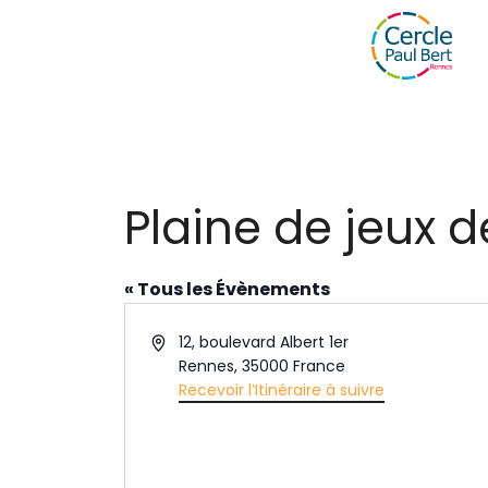
Plaine de jeux 
« Tous les Évènements
A
12, boulevard Albert 1er
d
Rennes
,
35000
France
r
Recevoir l’Itinéraire à suivre
e
s
s
e