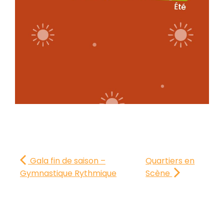
Gala fin de saison –
Quartiers en
Gymnastique Rythmique
Scène