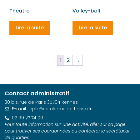
Théâtre
Volley-ball
Lire la suite
Lire la suite
1
2
→
Contact administratif
30 bis, rue de Paris 35704 Rennes
E-mail : cpb@cerclepaulbert.asso.fr
02 99 27 74 00
Pour toute information sur une activité, aller sur sa page
pour trouver ses coordonnées ou contacter le secrétariat
de quartier.